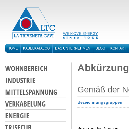
HOME
KABELKATALOG
DAS UNTERNEHMEN
BLOG
KONTAKT
Abkürzung
WOHNBEREICH
INDUSTRIE
Gemäß der N
MITTELSPANNUNG
VERKABELUNG
Bezeichnungsgruppen
ENERGIE
TRISECUR
Bezug zu den Normen