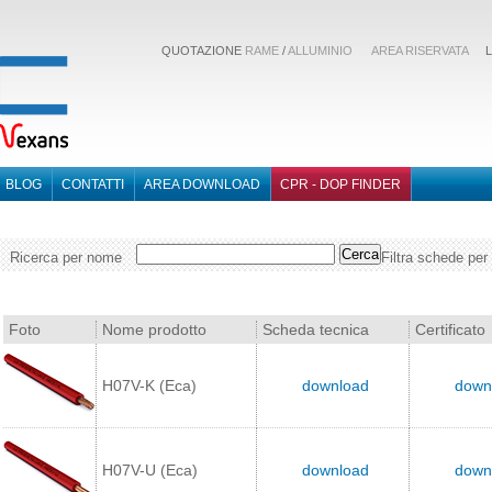
QUOTAZIONE
RAME
/
ALLUMINIO
AREA RISERVATA
LI
BLOG
CONTATTI
AREA DOWNLOAD
CPR - DOP FINDER
Ricerca per nome
Filtra schede per
Foto
Nome prodotto
Scheda tecnica
Certificato
H07V-K (Eca)
download
down
H07V-U (Eca)
download
down