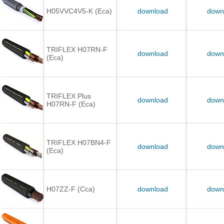
H05VVC4V5-K (Eca)
download
down
TRIFLEX H07RN-F
download
down
(Eca)
TRIFLEX Plus
download
down
H07RN-F (Eca)
TRIFLEX H07BN4-F
download
down
(Eca)
H07ZZ-F (Cca)
download
down